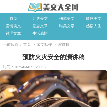
首页
经典美文
伤感美文
情感美文
爱情美文
励志文章
唯美文章
感悟人生
哲理文章
生活感悟
当前位置：
首页
>
范文写作
>
演讲稿
预防火灾安全的演讲稿
时间：2025-04-02 15:00:37