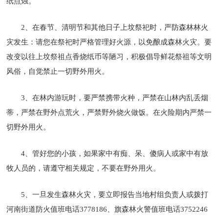
纸点烛。
2、在春节、清明节和其他日子上坟祭祀时，严防森林林火
灾发生：请您在祭祀时严格管理好火源，以免酿成森林火灾。要
改变以往上坟祭祖点香烧纸币等陋习，积极倡导鲜花祭祖等文明
风俗，自觉禁止一切野外用火。
3、在林内游玩时，要严禁携带火种，严禁在山林内乱丢烟
蒂，严禁在野外点荒火，严禁野外烧火做饭。在火险期内严禁一
切野外用火。
4、管好您的小孩，如果家中有痴、呆、傻病人或家中有放
牧人员的，请遵守相关规定，不要在野外用火。
5、一旦发生森林火灾，要立即报告当地村组负责人或拨打
河南街道防火值班电话3778186、旗森林火警值班电话3752246