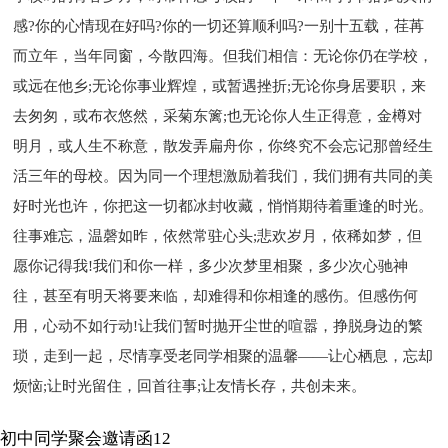
感?你的心情现在好吗?你的一切还算顺利吗?一别十五载，荏苒
而立年，当年同窗，今散四海。但我们相信：无论你仍在学校，
或远在他乡;无论你事业辉煌，或暂遇挫折;无论你身居要职，来
去匆匆，或布衣悠然，采菊东篱;也无论你人生正得意，金樽对
明月，或人生不称意，散发弄扁舟你，你终究不会忘记那曾经生
活三年的母校。因为同一个理想激励着我们，我们拥有共同的美
好时光也许，你把这一切都冰封收藏，悄悄期待着重逢的时光。
往事难忘，温磬如昨，依然常驻心头;悲欢岁月，依稀如梦，但
愿你记得我!我们和你一样，多少次梦里相聚，多少次心驰神
往，甚至有明天将要来临，却难得和你相逢的感伤。但感伤何
用，心动不如行动!让我们暂时抛开尘世的喧嚣，挣脱身边的繁
琐，走到一起，尽情享受老同学相聚的温馨――让心栖息，忘却
烦恼;让时光留住，回首往事;让友情长存，共创未来。
初中同学聚会邀请函12