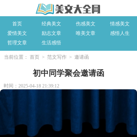
首页
经典美文
伤感美文
情感美文
爱情美文
励志文章
唯美文章
感悟人生
哲理文章
生活感悟
当前位置：
首页
>
范文写作
>
邀请函
初中同学聚会邀请函
时间：2025-04-18 21:39:12