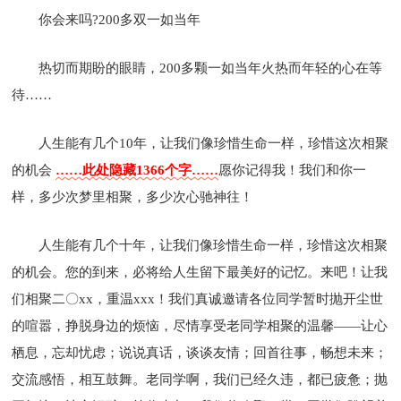
你会来吗?200多双一如当年
热切而期盼的眼睛，200多颗一如当年火热而年轻的心在等
待……
人生能有几个10年，让我们像珍惜生命一样，珍惜这次相聚
的机会
……此处隐藏1366个字……
愿你记得我！我们和你一
样，多少次梦里相聚，多少次心驰神往！
人生能有几个十年，让我们像珍惜生命一样，珍惜这次相聚
的机会。您的到来，必将给人生留下最美好的记忆。来吧！让我
们相聚二〇xx，重温xxx！我们真诚邀请各位同学暂时抛开尘世
的喧嚣，挣脱身边的烦恼，尽情享受老同学相聚的温馨——让心
栖息，忘却忧虑；说说真话，谈谈友情；回首往事，畅想未来；
交流感悟，相互鼓舞。老同学啊，我们已经久违，都已疲惫；抛