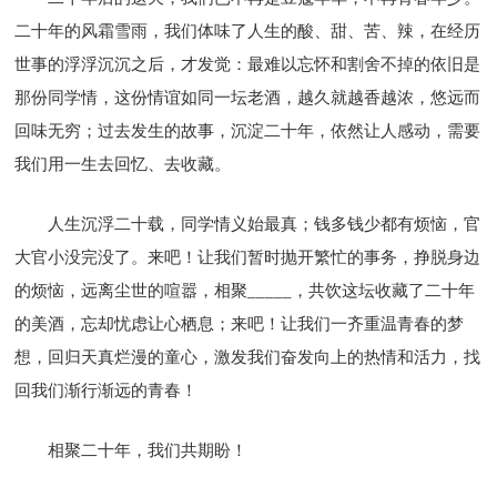
二十年的风霜雪雨，我们体味了人生的酸、甜、苦、辣，在经历
世事的浮浮沉沉之后，才发觉：最难以忘怀和割舍不掉的依旧是
那份同学情，这份情谊如同一坛老酒，越久就越香越浓，悠远而
回味无穷；过去发生的故事，沉淀二十年，依然让人感动，需要
我们用一生去回忆、去收藏。
人生沉浮二十载，同学情义始最真；钱多钱少都有烦恼，官
大官小没完没了。来吧！让我们暂时抛开繁忙的事务，挣脱身边
的烦恼，远离尘世的喧嚣，相聚_____，共饮这坛收藏了二十年
的美酒，忘却忧虑让心栖息；来吧！让我们一齐重温青春的梦
想，回归天真烂漫的童心，激发我们奋发向上的热情和活力，找
回我们渐行渐远的青春！
相聚二十年，我们共期盼！