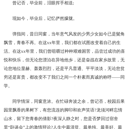
曾记否，毕业前，泪眼挥手相送;
现如今，毕业后，记忆俨然朦胧。
弹指间，昔日同窗，当年意气风发的少男少女如今已是鬓角
飘雪，青春不再。在这xx年里，我们都在试图改变着自己的生
活。在这xx年里，我们曾咀嚼过种种艰难困苦，品尝过成功的喜
悦和快乐，但无论您漂泊在异地他乡，还是奋战在家乡故里，无
论您地位显赫、轰轰烈烈，还是平凡普通、平平淡淡，无论您贫
穷还是富贵，都改变不了我们之间一个朴素而真诚的称呼――同
学。
同学情深，同窗意浓。在忙碌奔波之余，曾记否，校园后果
园里飘香的果树下，有您流连的脚印和欢声笑语?龙须河畔忘情
山水，留下您青春的倩影?夜深人静之时，您是否梦回过宿舍
里“卧谈会”上的激情辩论?人生中最清贫、最单纯、最美好、最