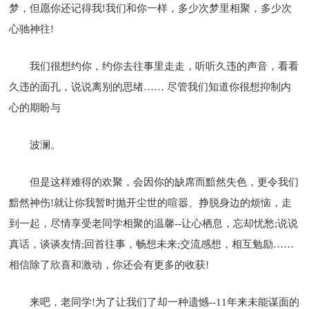
梦，但愿你还记得我!我们和你一样，多少次梦里相聚，多少次
心驰神往!
我们很想约你，约你去往事里走走，听听久违的声音，看看
久违的面孔，说说离别的思绪…… 尽管我们知道你很想抑制内
心的期盼与
波澜。
但是这样难得的欢聚，会因你的缺席而黯然失色，更令我们
黯然神伤!就让你我暂时抛开尘世的喧嚣、挣脱身边的烦恼，走
到一起，尽情享受老同学相聚的温馨--让心栖息，忘却忧愁;说说
真话，谈谈友情;回首往事，畅想未来;交流感想，相互勉励……
相信除了欣喜和激动，你还会有更多的收获!
来吧，老同学!为了让我们了却一种遗憾--11年来未能谋面的