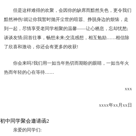
但是这样难得的欢聚，会因你的缺席而黯然失色，更令我们
黯然神伤!就让你我暂时抛开尘世的喧嚣、挣脱身边的烦恼，走
到一起，尽情享受老同学相聚的温馨——让心栖息，忘却忧愁;
谈谈友情;回首往事，畅想未来;交流感想，相互勉励……相信除
了欣喜和激动，你还会有更多的收获!
你会来吗?我们用一如当年热切而期盼的眼睛，一如当年火
热而年轻的心在等待……
xxx
xxxx年xx月xx日
初中同学聚会邀请函2
亲爱的同学们: