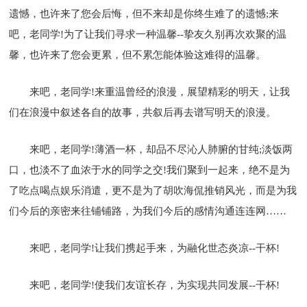
遗憾，也许来了您会后悔，但不来却是你终生难了的遗憾;来
吧，老同学!为了让我们寻求一种温馨--挚友久别再次欢聚的温
馨，也许来了您会更累，但不累怎能体验这难得的温馨。
来吧，老同学!来重温曾经的浪漫，展望精彩的明天，让我
们在浪漫中叙述各自的故事，共叙后再去谱写明天的浪漫。
来吧，老同学!薄酒一杯，却品不尽沁人肺腑的甘纯;淡饭两
口，也淡不了血浓于水的同学之交!我们聚到一起来，绝不是为
了吃点喝点娱乐消遣，更不是为了胡吹海侃推销风光，而是为我
们今后的亲密来往铺铺路，为我们今后的感情沟通连连网……
来吧，老同学!让我们携起手来，为融化世态炎凉--干杯!
来吧，老同学!使我们友谊长存，为实现共同发展--干杯!