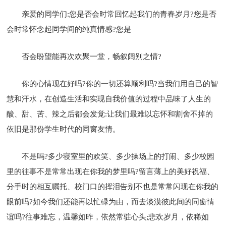
亲爱的同学们:您是否会时常回忆起我们的青春岁月?您是否
会时常怀念起同学间的纯真情感?您是
否会盼望能再次欢聚一堂，畅叙阔别之情?
你的心情现在好吗?你的一切还算顺利吗?当我们用自己的智
慧和汗水，在创造生活和实现自我价值的过程中品味了人生的
酸、甜、苦、辣之后都会发觉:让我们最难以忘怀和割舍不掉的
依旧是那份学生时代的同窗友情。
不是吗?多少寝室里的欢笑、多少操场上的打闹、多少校园
里的往事不是常常出现在你我的梦里吗?留言薄上的美好祝福、
分手时的相互嘱托、校门口的挥泪告别不也是常常闪现在你我的
眼前吗?如今我们还能再以忙碌为由，而去淡漠彼此间的同窗情
谊吗?往事难忘，温馨如昨，依然常驻心头;悲欢岁月，依稀如