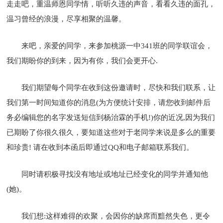
走走吧，重温师恩同学情，听听久违的声音，看看久违的面孔，
温习曾经的浪漫，尽享相聚的温馨。
来吧，亲爱的同学，来参加桃源一中341班的同学联谊会，
我们期盼你的到来，因为有你，我们会更开心.
我们期望每个同学在收到这份邀请时，尽快和我们联系，让
我们第一时间知道你的消息(为方便统计安排，请您收到邮件后
务必编辑您的名字发送短信到杨治霖的手机!)你的近况,因为我们
已期盼了你很久很久，要知道这些对于老同学来说是多么的重要
和珍贵! 请在收到本函后即通过QQ和电子邮箱联系我们。
同时请积极寻找没有地址或地址已经变化的同学并通知他
(她)。
我们想:这样难得的欢聚，会因你的缺席而黯然失色，更令