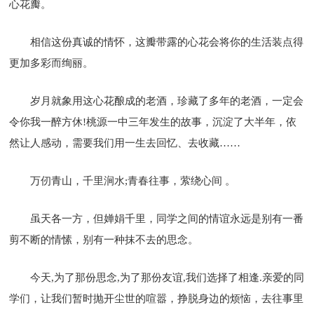
心花瓣。
相信这份真诚的情怀，这瓣带露的心花会将你的生活装点得
更加多彩而绚丽。
岁月就象用这心花酿成的老酒，珍藏了多年的老酒，一定会
令你我一醉方休!桃源一中三年发生的故事，沉淀了大半年，依
然让人感动，需要我们用一生去回忆、去收藏……
万仞青山，千里涧水;青春往事，萦绕心间 。
虽天各一方，但婵娟千里，同学之间的情谊永远是别有一番
剪不断的情愫，别有一种抹不去的思念。
今天,为了那份思念,为了那份友谊,我们选择了相逢.亲爱的同
学们，让我们暂时抛开尘世的喧嚣，挣脱身边的烦恼，去往事里