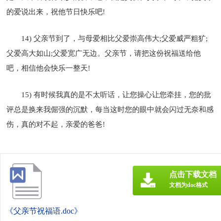
的爱说出来，祝他节日快乐吧!
14) 父亲节到了，与母爱相比父爱崇高伟大;父爱威严粗犷;
父爱高大如山;父爱宽广无边。父亲节，请把这份祝福送给他
吧，相信他会快乐一整天!
15) 有时候我真的是不太听话，让您操心让您牵挂，您的批
评总是换来我倔强的沉默，每当这时您的眼中就会闪过无奈和感
伤，真的对不起，亲爱的爸爸!
点击下载文档
文档为doc格式
《父亲节祝福语.doc》