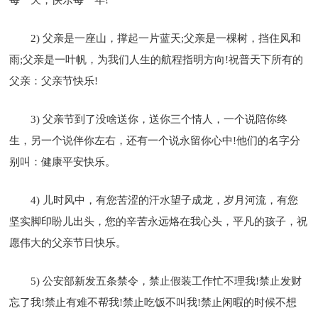
2) 父亲是一座山，撑起一片蓝天;父亲是一棵树，挡住风和
雨;父亲是一叶帆，为我们人生的航程指明方向!祝普天下所有的
父亲：父亲节快乐!
3) 父亲节到了没啥送你，送你三个情人，一个说陪你终
生，另一个说伴你左右，还有一个说永留你心中!他们的名字分
别叫：健康平安快乐。
4) 儿时风中，有您苦涩的汗水望子成龙，岁月河流，有您
坚实脚印盼儿出头，您的辛苦永远烙在我心头，平凡的孩子，祝
愿伟大的父亲节日快乐。
5) 公安部新发五条禁令，禁止假装工作忙不理我!禁止发财
忘了我!禁止有难不帮我!禁止吃饭不叫我!禁止闲暇的时候不想