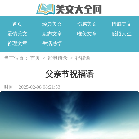
首页
经典美文
伤感美文
情感美文
爱情美文
励志文章
唯美文章
感悟人生
哲理文章
生活感悟
当前位置：
首页
>
经典语录
>
祝福语
父亲节祝福语
时间：2025-02-08 08:21:53