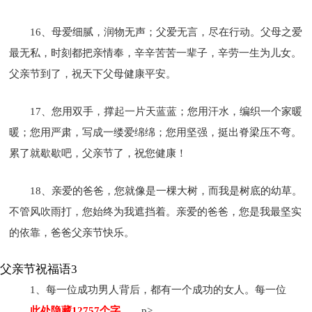
16、母爱细腻，润物无声；父爱无言，尽在行动。父母之爱
最无私，时刻都把亲情奉，辛辛苦苦一辈子，辛劳一生为儿女。
父亲节到了，祝天下父母健康平安。
17、您用双手，撑起一片天蓝蓝；您用汗水，编织一个家暖
暖；您用严肃，写成一缕爱绵绵；您用坚强，挺出脊梁压不弯。
累了就歇歇吧，父亲节了，祝您健康！
18、亲爱的爸爸，您就像是一棵大树，而我是树底的幼草。
不管风吹雨打，您始终为我遮挡着。亲爱的爸爸，您是我最坚实
的依靠，爸爸父亲节快乐。
父亲节祝福语3
1、每一位成功男人背后，都有一个成功的女人。每一位
……此处隐藏12757个字……
p>