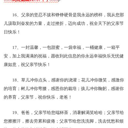
16、父亲的坚忍不拔和铮铮硬骨是我永远的榜样，我从您那
儿汲取到奋发的力量，走过挫折，迈向成功，祝全天下的父亲节
日快乐！
17、一封温馨，一包甜蜜，一袋幸福，一桶健康，一箱平
安，加上我满满的祝福，愿收到此信息的你永远幸福快乐无忧健
康如意，祝父亲节快乐！
18、草儿冲你点头，感谢你的浇灌；花儿冲你微笑，感激你
的培育；树儿冲你弯腰，感恩你的栽培；孩儿冲你鞠躬，感谢你
的养育，父亲节，祝你快乐，老爸！
19、爸爸，父亲节给您端杯茶，消暑解渴笑哈哈；父亲节给
您擦擦汗，擦去劳累和疲倦；父亲节给您洗洗脚，洗去忧愁和烦