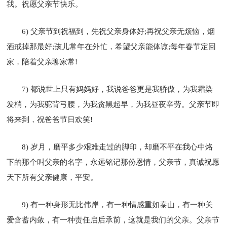
我。祝愿父亲节快乐。
6) 父亲节到祝福到，先祝父亲身体好;再祝父亲无烦恼，烟
酒戒掉那最好;孩儿常年在外忙，希望父亲能体谅;每年春节定回
家，陪着父亲聊家常!
7) 都说世上只有妈妈好，我说爸爸更是我骄傲，为我霜染
发梢，为我驼背弓腰，为我贪黑起早，为我昼夜辛劳。父亲节即
将来到，祝爸爸节日欢笑!
8) 岁月，磨平多少艰难走过的脚印，却磨不平在我心中烙
下的那个叫父亲的名字，永远铭记那份恩情，父亲节，真诚祝愿
天下所有父亲健康，平安。
9) 有一种身形无比伟岸，有一种情感重如泰山，有一种关
爱含蓄内敛，有一种责任启后承前，这就是我们的父亲。父亲节