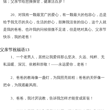
恼；父亲节给您捶捶背，健康活百岁！
20、对我有一颗最宽广的爱心，有一颗最大的包容心，总是
给予我无尽的关心，生活的舒心，鼓舞我沮丧的信心，这个人就
是我的爸爸。也许我的问候很微不足道，但是绝对真心。父亲节
快乐，我的老爸！
父亲节祝福语13
1、一个老男人，居然让我爱得那么坚决、久远、纯粹、无
私温暖、深沉、依赖和崇敬！——永远爱你，老爸！
2、爸爸的教诲像一盏灯，为我照亮前程；爸爸的关怀像一
把伞，为我遮蔽风雨。
3、爸爸，我讨厌说教，告诉我怎样才能变成富翁！