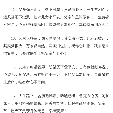
12、父爱像座山，可敬不可攀；父爱向条河，一生常相伴；
遮风挡雨不觉累，但求儿女永平安。父亲节里问候你，一生劳碌
不容易，今日好好享清闲，愿您健康常相伴，幸福快乐到永久！
13、其实天很蓝，阴云总要散，其实海不宽，此岸到彼岸，
其实梦很浅，万物皆自然，其实泪也甜，祝你心如愿，我的想法
很简单，只要你快乐！祝父亲节开心！
14、父亲节时话祝愿，盼望天下父平安。古有偷桃献寿说，
今望儿女多探念。家有财产千千万，不如父母老幼全。诸事虽有
先后序，唯有孝心不等闲。
15、人生路上，曾历遍风霜。唏嘘感慨，曾充斥心房。呵护
家人，用那坚强的臂膀。熟悉的笑容，扛起生命的沧桑。父亲
节，愿天下父亲身体无恙，幸福安康！