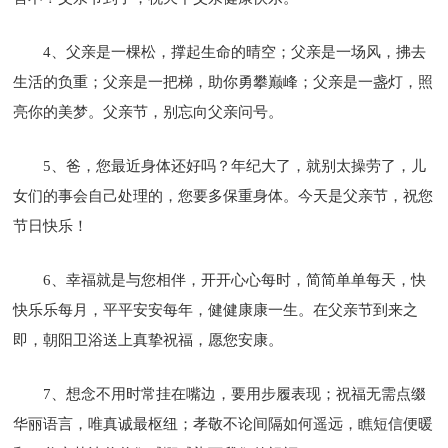
4、父亲是一棵松，撑起生命的晴空；父亲是一场风，拂去
生活的负重；父亲是一把梯，助你勇攀巅峰；父亲是一盏灯，照
亮你的美梦。父亲节，别忘向父亲问号。
5、爸，您最近身体还好吗？年纪大了，就别太操劳了，儿
女们的事会自己处理的，您要多保重身体。今天是父亲节，祝您
节日快乐！
6、幸福就是与您相伴，开开心心每时，简简单单每天，快
快乐乐每月，平平安安每年，健健康康一生。在父亲节到来之
即，朝阳卫浴送上真挚祝福，愿您安康。
7、想念不用时常挂在嘴边，要用步履表现；祝福无需点缀
华丽语言，唯真诚最枢纽；孝敬不论间隔如何遥远，瞧短信便暖