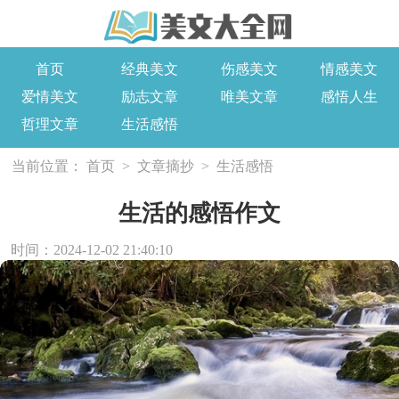
首页
经典美文
伤感美文
情感美文
爱情美文
励志文章
唯美文章
感悟人生
哲理文章
生活感悟
当前位置：
首页
>
文章摘抄
>
生活感悟
生活的感悟作文
时间：2024-12-02 21:40:10